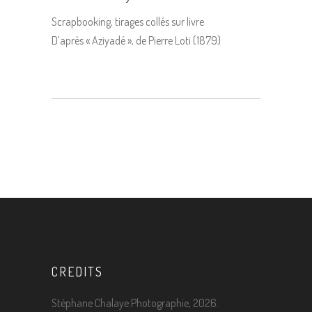
Scrapbooking, tirages collés sur livre
D’après « Aziyadé », de Pierre Loti (1879)
CREDITS
Stéphane Chalaye Photographie, 2026.