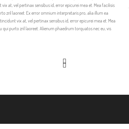
 vix at, vel pertinax sensibus id, error epicurei mea et. Mea facilisis
to zril laoreet. Ex error omnium interpretaris pro, alia illum ea
 tincidunt vix at, vel pertinax sensibus id, error epicurei mea et. Mea
 eu qui purto zril laoreet. Alienum phaedrum torquatos nec eu, vis