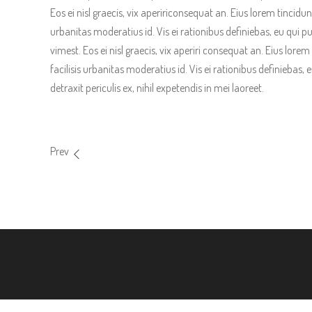
Eos ei nisl graecis, vix apeririconsequat an. Eius lorem tincidunt
urbanitas moderatius id. Vis ei rationibus definiebas, eu qui pur
vimest. Eos ei nisl graecis, vix aperiri consequat an. Eius lorem
facilisis urbanitas moderatius id. Vis ei rationibus definiebas,
detraxit periculis ex, nihil expetendis in mei laoreet.
Prev