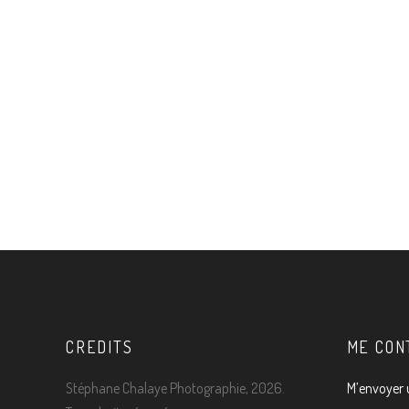
Une pomme. Rien de plus commun. Une
pomme sous différents états. Mais est-ce
vraiment une pomme ? René Magritte
affirmerait que non. Ceci n’est pas une
pomme. « La trahison des images ». Où il est
question du sujet, de l’objet, et de
11 AVRIL 2022
CREDITS
ME CON
Stéphane Chalaye Photographie, 2026.
M’envoyer 