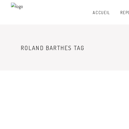
ACCUEIL
REP
ROLAND BARTHES TAG
GALERIES
CECI N’A PAS ÉTÉ UNE
POMME