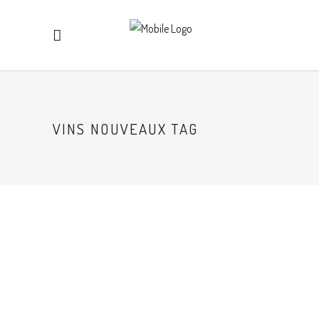
VINS NOUVEAUX TAG
GALERIES
PRESSAILLES 2009
Définir en quelque mots