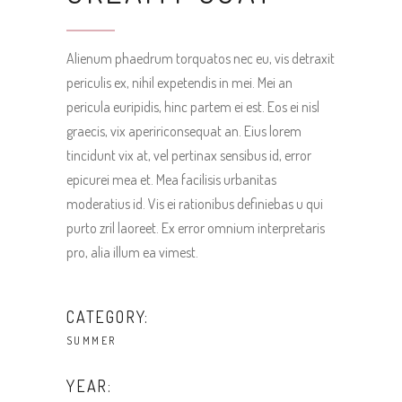
Alienum phaedrum torquatos nec eu, vis detraxit
periculis ex, nihil expetendis in mei. Mei an
pericula euripidis, hinc partem ei est. Eos ei nisl
graecis, vix apeririconsequat an. Eius lorem
tincidunt vix at, vel pertinax sensibus id, error
epicurei mea et. Mea facilisis urbanitas
moderatius id. Vis ei rationibus definiebas u qui
purto zril laoreet. Ex error omnium interpretaris
pro, alia illum ea vimest.
CATEGORY:
SUMMER
YEAR: