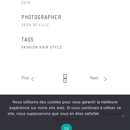
2016
PHOTOGRAPHER:
ARON NEVILLE
TAGS:
FASHION
HAIR
STYLE
Prev
Next
Nous utilisons des cookies pour vous garantir la meilleure
expérience sur notre site web. Si vous continuez à utiliser ce
site, nous supposerons que vous en êtes satisfait.
Politique de
confidentialité
OK