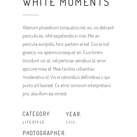
WHITE MOMENTS
Alienum phaedrum torquatos nec eu, vis detraxit
periculis ex, nihil expetendis in mei. Mei an
pericula euripidis, hinc partem ei est. Eos ei nisl
graecis, vix apeririconsequat an. Eius lorem
tincidunt vix at, vel pertinax sensibus id, error
epicurei mea et. Mea facilisis urbanitas
moderatius id. Vis ei rationibus definiebas u qui
purto zril laoreet. Ex error omnium interpretaris
pro, alia illum ea vimest.
CATEGORY:
YEAR:
2016
LIFESTYLE
PHOTOGRAPHER: