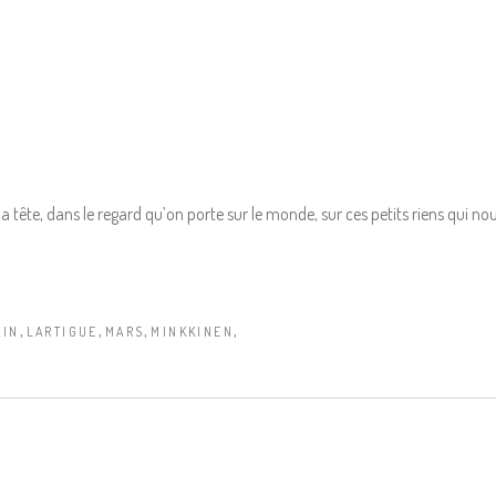
 la tête, dans le regard qu’on porte sur le monde, sur ces petits riens qui 
,
,
,
,
AIN
LARTIGUE
MARS
MINKKINEN