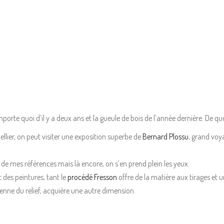
porte quoi d’il y a deux ans et la gueule de bois de l’année dernière. De qu
ellier, on peut visiter une exposition superbe de
Bernard Plossu
, grand voy
 de mes références mais là encore, on s’en prend plein les yeux.
 des peintures, tant le
procédé Fresson
offre de la matière aux tirages et u
enne du relief, acquière une autre dimension.