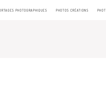
ORTAGES PHOTOGRAPHIQUES
PHOTOS CRÉATIONS
PHOT
GALERIES
E(S) //
ERRANCE(S) // COU
BLANC
Comme une eau, le monde vous tra