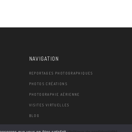
NAVIGATION
REPORTAGES PHOTOGRAPHIQUES
PHOTOS CRÉATIONS
PHOTOGRAPHIE AÉRIENNE
VISITES VIRTUELLES
BLOG
pposerons que vous en êtes satisfait.
Politique de confidentialité