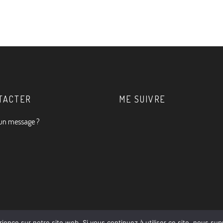
T 2008
TACTER
ME SUIVRE
un message ?
rience sur notre site web. Si vous continuez à utiliser ce site, nous su