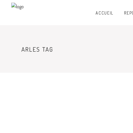
ACCUEIL
REP
ARLES TAG
TRIBUNE
GALERIES
ARLES 2014 – UNE PARADE,
ERRANC
EN TEXTE ET EN IMAGES
NOIR&