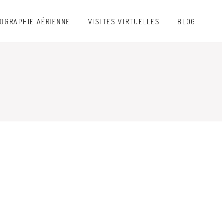
OGRAPHIE AÉRIENNE
VISITES VIRTUELLES
BLOG
TRIBUNE
LEUR
ARLES IN BLACK + PLOSSU
COULEURS
verse, et,